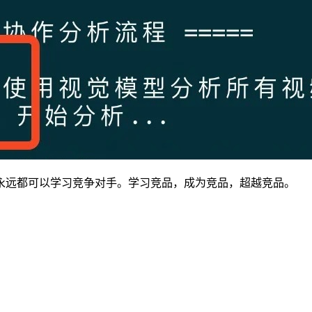
永远都可以学习竞争对手。学习竞品，成为竞品，超越竞品。