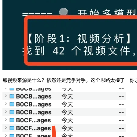
那视频来源是什么？依然还是竞争对手。这个思路太棒了！你