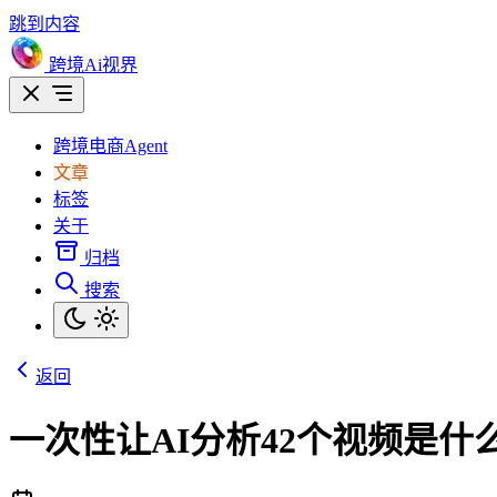
跳到内容
跨境Ai视界
跨境电商Agent
文章
标签
关于
归档
搜索
返回
一次性让AI分析42个视频是什