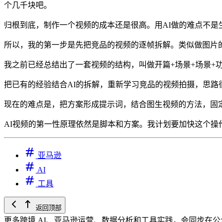
个几千块吧。
归根到底，制作一个视频的成本还是很高。用AI做的难点不
所以，我的第一步是先把竞品的视频的逐帧拆解。类似做图片
我之前已经总结出了一套视频的结构，叫做开篇+场景+场景+功
把已有的经验结合AI的拆解，重新学习竞品的视频拍摄，思路
现在的难点是，把方案形成提示词，结合图生视频的方法，固
AI视频的第一性原理依然是脚本和方案。我计划要加快这个操
亚马逊
AI
工具
返回顶部
更多跨境 AI、亚马逊运营、数据分析和工具实践，会同步在